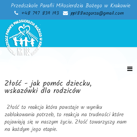
Przedszkole Parafii Miłosierdzia Bożego w Krakowie
+48 797 839 193
pp188wzgorza@gmail.com
Złość - jak pomóc dziecku,
wskazówki dla rodziców
Złość to reakcja która powstaje w wyniku
zablokowania potrzeb, to reakcja na trudności które
pojawiają się w naszym życiu. Złość towarzyszy nam
na każdym jego etapie.