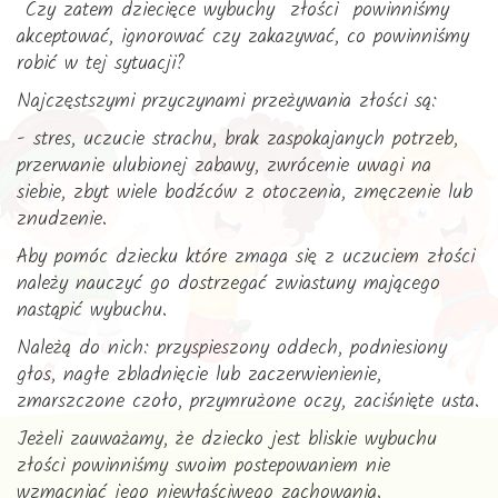
Czy zatem dziecięce wybuchy złości powinniśmy
akceptować, ignorować czy zakazywać, co powinniśmy
robić w tej sytuacji?
Najczęstszymi przyczynami przeżywania złości są:
- stres, uczucie strachu, brak zaspokajanych potrzeb,
przerwanie ulubionej zabawy, zwrócenie uwagi na
siebie, zbyt wiele bodźców z otoczenia, zmęczenie lub
znudzenie.
Aby pomóc dziecku które zmaga się z uczuciem złości
należy nauczyć go dostrzegać zwiastuny mającego
nastąpić wybuchu.
Należą do nich: przyspieszony oddech, podniesiony
głos, nagłe zbladnięcie lub zaczerwienienie,
zmarszczone czoło, przymrużone oczy, zaciśnięte usta.
Jeżeli zauważamy, że dziecko jest bliskie wybuchu
złości powinniśmy swoim postepowaniem nie
wzmacniać jego niewłaściwego zachowania.