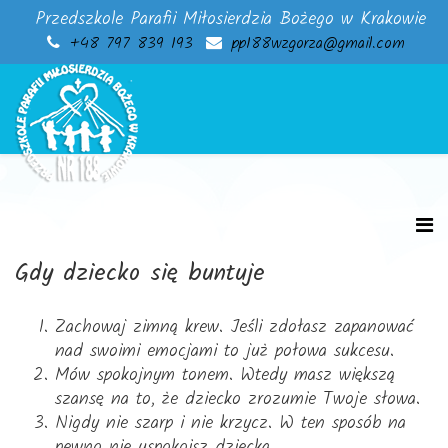
Przedszkole Parafii Miłosierdzia Bożego w Krakowie
+48 797 839 193
pp188wzgorza@gmail.com
Gdy dziecko się buntuje
Zachowaj zimną krew. Jeśli zdołasz zapanować
nad swoimi emocjami to już połowa sukcesu.
Mów spokojnym tonem. Wtedy masz większą
szansę na to, że dziecko zrozumie Twoje słowa.
Nigdy nie szarp i nie krzycz. W ten sposób na
pewno nie uspokoisz dziecka.